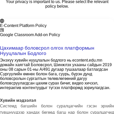
Your privacy is important to us. Please select the relevant
policy below.
E-Content Platform Policy
Google Classroom Add-on Policy
Цахимаар боловсрол олгох платформын
Нууцлалын Бодлого
Энэхүү хувийн нууцлалын бодлого нь econtent.edu.mn
домайн хаягтай Боловсрол, Шинжлэх ухааны сайдын 2019
оны 08 сарын 01-ны А/491 дугаар тушаалаар батлагдсан
Сургуулийн өмнөх болон бага, суурь, бүрэн дунд
боловсролын сургалтын төлөвлөгөөний дагуу
боловсруулагдсан цахим сурах бичиг, видео хичээл,
интерактив контентуудыг түгээх платформд зориулагдсан.
Хувийн мэдээлэл
Системд багшийн болон суралцагчийн гэсэн эрхийн
түвшнүүдээр хандах бөгөөд багш нар болон суралцагчид