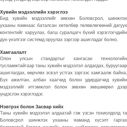
Хувийн мэдээллийн хэрэглээ
Бид хувийн мэдээллийг зөвхөн Боловсрол, шинжлэх
ухааны яамнаас баталсан хөтөлбөр төлөвлөгөөний дагуух
контентийг харуулах, багш суралцагч бүхий хэрэглэгчдийн
дүн үнэлгээг системд оруулах зэргээр ашигладаг болно.
Хамгаалалт
Олон улсын стандартыг хангасан технологийн
тусламжтайгаар таны хувийн мэдээлэл алдагдах, буруугаар
ашиглагдах, өөрчлөх эсвэл устгах зэргээс хамгаалж байна.
Бүх ажилтан, албан хаагчид болон удирдагчид хувийн
мэдээллийг итгэмжлэл болон зөвхөн зөвшөөрөл дээр
үндэслэн хэрэглэдэг.
Нэвтрэх болон Засвар хийх
Таны хувийн мэдээлэл алдаатай гэж үзсэн тохиолдолд та
Боловсрол шинжлэх ухааны яаманд хүсэлт гаргах