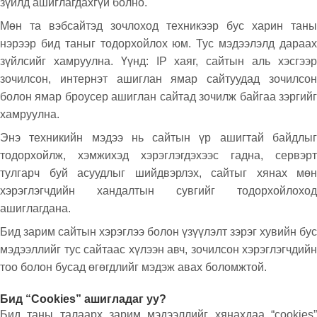
зүйлд ашиглагдахгүй болно.
Мөн та вэбсайтэд зочлоход техникээр бус харин таны
нэрээр бид таныг тодорхойлох юм. Тус мэдээлэлд дараах
зүйлсийг хамруулна. Үүнд: IP хаяг, сайтын аль хэсгээр
зочилсон, интернэт ашиглан ямар сайтуудад зочилсон
болон ямар броусер ашиглан сайтад зочилж байгаа зэргийг
хамруулна.
Энэ техникийн мэдээ нь сайтын үр ашигтай байдлыг
тодорхойлж, хэмжихэд хэрэглэгдэхээс гадна, сервэрт
тулгарч буй асуудлыг шийдвэрлэх, сайтыг хянах мөн
хэрэглэгчдийн хандалтын сувгийг тодорхойлоход
ашиглагдана.
Бид зарим сайтын хэрэглээ болон үзүүлэлт зэрэг хувийн бус
мэдээллийг тус сайтаас хүлээн авч, зочилсон хэрэглэгчдийн
тоо болон бусад өгөгдлийг мэдэж авах боломжтой.
Бид “Cookies” ашигладаг уу?
Бид таны талаарх зарим мэдээллийг хянахдаа “cookies”