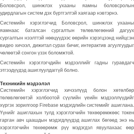
Боловсрол, шинжлэх ухааны яамны боловсролын
удирдлагын систем дэх бүртгэлтэй хаягаар нэвтэрнэ.
Системийн хэрэглэгчид Боловсрол, шинжлэх ухааны
яамнаас баталсан сургалтын төлөвлөгөөний дагуух
сургалтын нээлттэй нөөцүүдээс өөрийн хэрэгцээнд нийцсэн
видео хичээл, дижитал сурах бичиг, интерактив агуулгуудыг
чөлөөтэй сонгон үзэх боломжтой.
Системийн хэрэглэгчдийн мэдээллийг гадны гуравдагч
этгээдүүдэд ашиглуулдаггүй болно.
Техникийн мэдээлэл
Системийн хэрэглэгчид хичээлүүд болон хөтөлбөр
төлөвлөгөөтэй холбоотой сүүлийн үеийн мэдээллүүдийг
хүргэх зорилгоор Firebase мэдэгдлийн системийг ашиглана.
Үүнийг ашиглахын тулд хэрэглэгчийн төхөөрөмжөөс токен
гарган авч цаашдын мэдэгдлүүдэд ашиглах бөгөөд энэ нь
хэрэглэгчийн төхөөрөмж рүү мэдэгдэл явуулахаас өөр