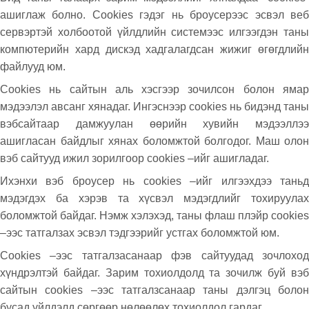
ашиглаж болно. Cookies гэдэг нь броусерээс эсвэл веб
сервэртэй холбоотой үйлдлийн системээс илгээгдэн таны
компютерийн хард дискэд хадгалагдсан жижиг өгөгдлийн
файлууд юм.
Cookies нь сайтын аль хэсгээр зочилсон болон ямар
мэдээлэл авсанг хянадаг. Ингэснээр cookies нь бидэнд таны
вэбсайтаар дамжуулан өөрийн хувийн мэдээллээ
ашигласан байдлыг хянах боломжтой болгодог. Маш олон
вэб сайтууд ижил зорилгоор cookies –ийг ашигладаг.
Ихэнхи вэб броусер нь cookies –ийг илгээхдээ таньд
мэдэгдэх ба хэрэв та хүсвэл мэдэгдлийг тохируулах
боломжтой байдаг. Нэмж хэлэхэд, таны флаш плэйр cookies
–ээс татгалзах эсвэл тэдгээрийг устгах боломжтой юм.
Cookies –ээс татгалзасанаар фэв сайтуудад зочлоход
хүндрэлтэй байдаг. Зарим тохиолдолд та зочилж буй вэб
сайтын cookies –ээс татгалзсанаар таны дэлгэц болон
бусад үйлдэлд сөргөөр нөлөөлөх тохиолдол гардаг.