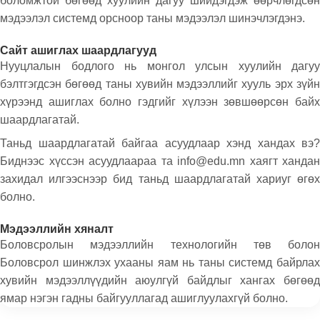
боломжтой бөгөөд хуулийн дагуу шийдэгдэж өөрчлөгдсөн
мэдээлэл системд орсноор таны мэдээлэл шинэчлэгдэнэ.
Сайт ашиглах шаардлагууд
Нууцлалын бодлого нь монгол улсын хуулийн дагуу
бэлтгэгдсэн бөгөөд таны хувийн мэдээллийг хууль эрх зүйн
хүрээнд ашиглах болно гэдгийг хүлээн зөвшөөрсөн байх
шаардлагатай.
Таньд шаардлагатай байгаа асуудлаар хэнд хандах вэ?
Биднээс хүссэн асуудлаараа та info@edu.mn хаягт хандан
захидал илгээснээр бид таньд шаардлагатай хариуг өгөх
болно.
Мэдээллийн хяналт
Боловсролын мэдээллийн технологийн төв болон
Боловсрол шинжлэх ухааны яам нь таны системд байрлах
хувийн мэдээллүүдийн аюулгүй байдлыг хангах бөгөөд
ямар нэгэн гадны байгууллагад ашиглуулахгүй болно.