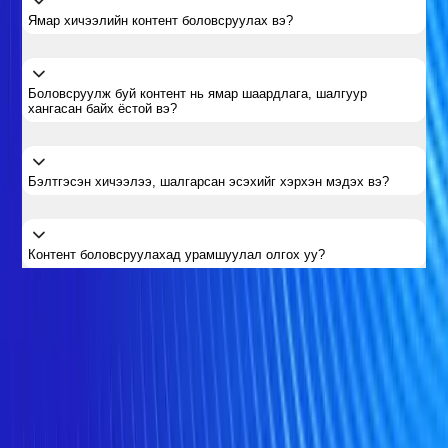
Ямар хичээлийн контент боловсруулах вэ?
Боловсруулж буй контент нь ямар шаардлага, шалгуур
хангасан байх ёстой вэ?
Бэлтгэсэн хичээлээ, шалгарсан эсэхийг хэрхэн мэдэх вэ?
Контент боловсруулахад урамшуулал олгох уу?